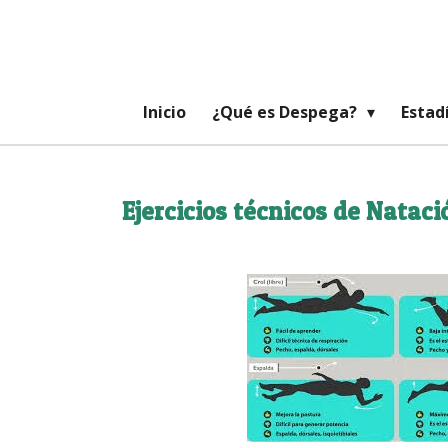
Ir
al
contenido
principal
Inicio
¿Qué es Despega?
Estad
Ejercicios técnicos de Natac