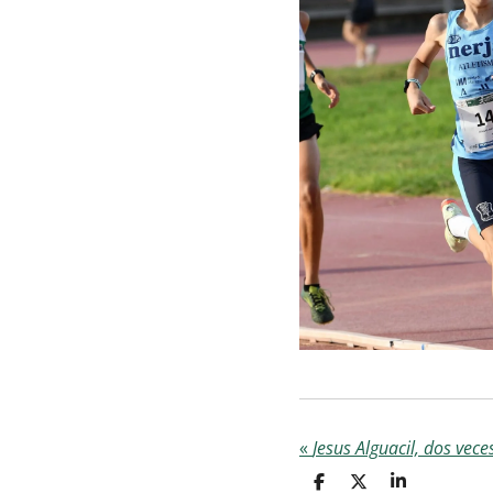
«
C
C
C