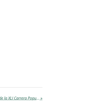
Mahmud Abnu, Vencedor de la XLI Carrera Popular Villalba de Alcor
»