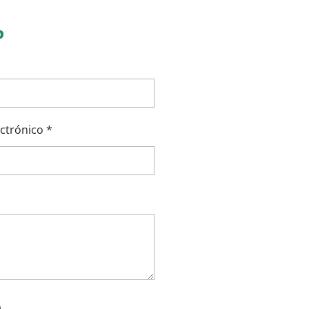
o
ctrónico *
O