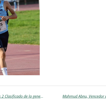
Jesus Alguacil, dos veces 2 Clasificado de la general, en Alcolea y Aguilar