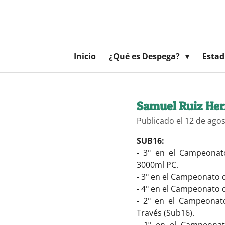
Ir
al
contenido
principal
Inicio
¿Qué es Despega?
Estad
Samuel Ruiz Her
Publicado el 12 de agos
SUB16:
- 3º en el Campeonat
3000ml PC.
- 3º en el Campeonato 
- 4º en el Campeonato 
- 2º en el Campeonat
Través (Sub16).