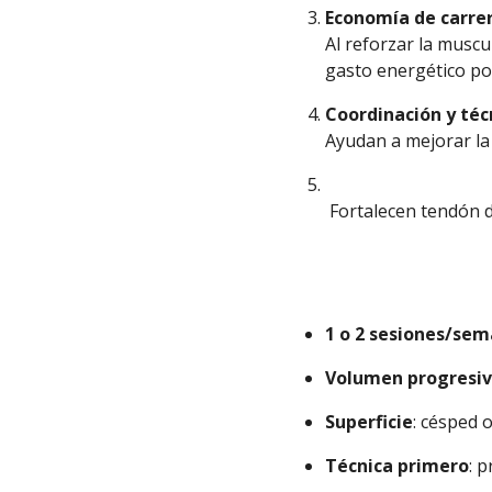
Economía de carre
Al reforzar la muscu
gasto energético po
Coordinación y téc
Ayudan a mejorar la 
Fortalecen tendón d
1 o 2 sesiones/se
Volumen progresi
Superficie
: césped o
Técnica primero
: p