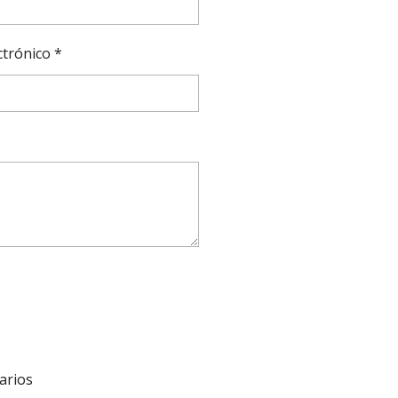
ctrónico *
O
arios