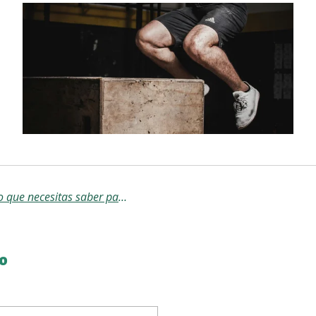
🥵 Entrenar con calor: lo que necesitas saber para rendir sin riesgos
o