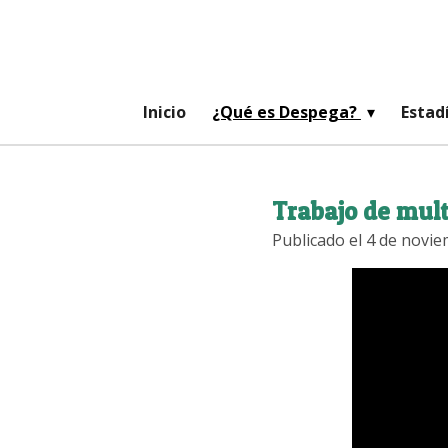
Ir
al
contenido
principal
Inicio
¿Qué es Despega?
Estad
Trabajo de mult
Publicado el 4 de novie